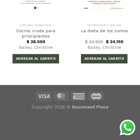
COCINA TEMÁTICA
NUTRICIÓN Y SALUD
Cocina cruda para
La dieta de los zumos
principiantes
El
El
$
28.500
$
34.500
$
24.150
precio
precio
Bailey, Christine
Bailey, Christine
original
actual
era:
es:
$ 34.500.
$ 24.150
AGREGAR AL CARRITO
AGREGAR AL CARRITO
Copyright 2026 ©
Gourmand Place