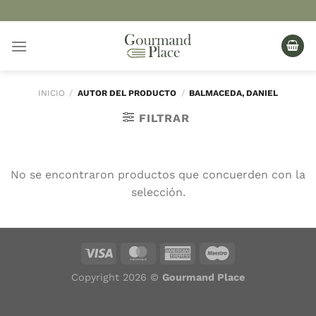
Saltar
al
contenido
INICIO
/
AUTOR DEL PRODUCTO
/
BALMACEDA, DANIEL
FILTRAR
No se encontraron productos que concuerden con la
selección.
Copyright 2026 ©
Gourmand Place