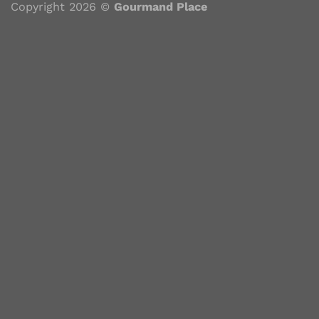
CATEGORÍAS
Copyright 2026 ©
Gourmand Place
Elegí una categoría