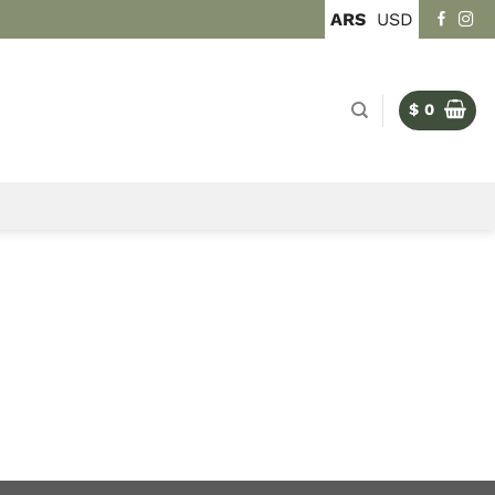
ARS
USD
$
0