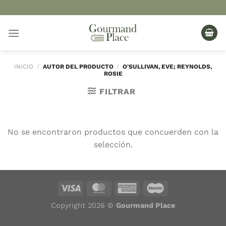
Saltar
al
contenido
INICIO
/
AUTOR DEL PRODUCTO
/
O'SULLIVAN, EVE; REYNOLDS,
ROSIE
FILTRAR
No se encontraron productos que concuerden con la
selección.
Copyright 2026 ©
Gourmand Place