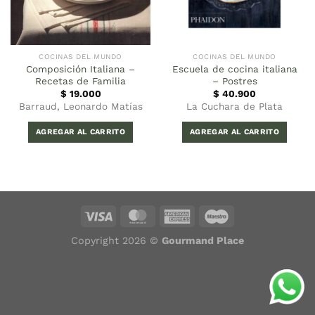
COCINAS DEL MUNDO
COCINAS DEL MUNDO
Composición Italiana –
Escuela de cocina italiana
Recetas de Familia
– Postres
$
19.000
$
40.900
Barraud, Leonardo Matías
La Cuchara de Plata
AGREGAR AL CARRITO
AGREGAR AL CARRITO
Copyright 2026 ©
Gourmand Place