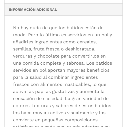
Categoría:
Vinos y otras bebidas
INFORMACIÓN ADICIONAL
Autor/es:
Maranik, Eliq
Editorial:
H. F. Ullmann, riverside
No hay duda de que los batidos están de
Formato:
18 x 25 cm.
moda. Pero lo último es servirlos en un bol y
Idioma:
Español
añadirles ingredientes como cereales,
semillas, fruta fresca o deshidratada,
verduras y chocolate para convertirlos en
una comida completa y sabrosa. Los batidos
servidos en bol aportan mayores beneficios
para la salud al combinar ingredientes
frescos con alimentos masticables, lo que
activa las papilas gustativas y aumenta la
sensación de saciedad. La gran variedad de
colores, texturas y sabores de estos batidos
los hace muy atractivos visualmente y los
convierte en pequeñas composiciones
artísticas que cada cual puede adaptar a su