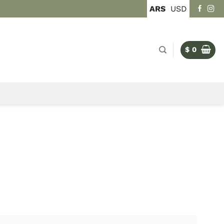
ARS
USD
$
0
RIOS Y MANUALES TÉCNICOS
ias en la Cocina