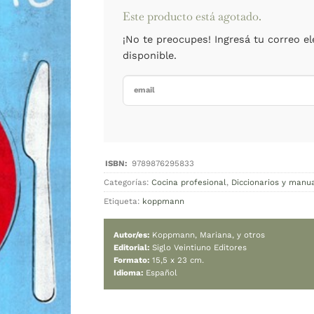
Cambiar moned
Agotado
Este product
¡No te preoc
disponible.
Categorías:
Cocina p