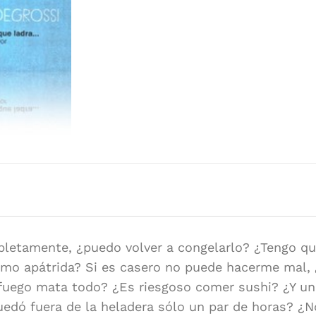
Etiqueta:
koppmann
Autor/es:
Koppmann
Editorial:
Siglo Vei
Formato:
15,5 x 23
Idioma:
Español
pletamente, ¿puedo volver a congelarlo? ¿Tengo que
ismo apátrida? Si es casero no puede hacerme mal, 
 fuego mata todo? ¿Es riesgoso comer sushi? ¿Y un
uedó fuera de la heladera sólo un par de horas? ¿N