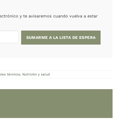
a:
ARS
o está agotado.
upes! Ingresá tu correo electrónico y te avisaremo
rofesional
,
Diccionarios y manuales técnicos
,
Nutrición y salud