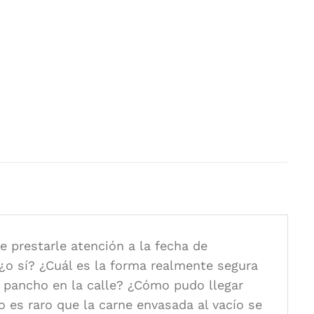
, Mariana, y otros
ntiuno Editores
 cm.
 prestarle atención a la fecha de
¿o sí? ¿Cuál es la forma realmente segura
 pancho en la calle? ¿Cómo pudo llegar
o es raro que la carne envasada al vacío se