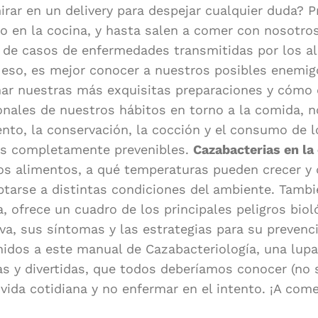
rar en un delivery para despejar cualquier duda?
 en la cocina, y hasta salen a comer con nosotros 
de casos de enfermedades transmitidas por los al
or eso, es mejor conocer a nuestros posibles enemigo
r nuestras más exquisitas preparaciones y cómo e
sionales de nuestros hábitos en torno a la comida,
nto, la conservación, la cocción y el consumo de l
es completamente prevenibles.
Cazabacterias en la
 alimentos, a qué temperaturas pueden crecer y 
arse a distintas condiciones del ambiente. También
, ofrece un cuadro de los principales peligros biol
iva, sus síntomas y las estrategias para su prevenc
enidos a este manual de Cazabacteriología, una lup
s y divertidas, que todos deberíamos conocer (no s
ida cotidiana y no enfermar en el intento. ¡A come