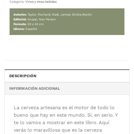
62.500
$
Cambiar moneda:
ARS
Hay stock
AGREGAR AL CARRITO
Categoría:
Vinos y otras bebidas
DESCRIPCIÓN
Autor/es:
Taylor, Rochard; Watt, James; Dickie,Martin
INFORMACIÓN ADICIONAL
Editorial:
Grupal, Neo Person
Formato:
20 x 24 cm
Idioma:
Español
La cerveza artesana es el motor de todo lo
bueno que hay en este mundo. Sí, en serio. Y
te lo vamos a mostrar en este libro. Aquí
verás lo maravillosa que es la cerveza