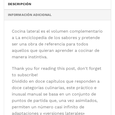
DESCRIPCIÓN
Categorías:
Cocina profesional
,
Diccionarios y manuales técnicos
INFORMACIÓN ADICIONAL
Autor/es:
Segnit, Niki
Editorial:
Cauce Libros, Debate
Cocina lateral es el volumen complementario
Formato:
18 x 27 cm.
a La enciclopedia de los sabores y pretende
Idioma:
Español
ser una obra de referencia para todos
aquellos que quieran aprender a cocinar de
manera instintiva.
Thank you for reading this post, don't forget
to subscribe!
Dividido en doce capítulos que responden a
doce categorías culinarias, este práctico e
inusual manual se basa en un conjunto de
puntos de partida que, una vez asimilados,
permiten un número casi infinito de
adaptaciones y «versiones laterales»