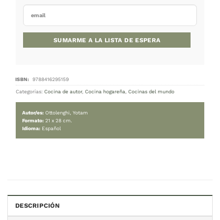
16.000
$
Cambiar moneda:
ARS
Agotado
Este producto está agotado.
¡No te preocupes! Ingresá tu correo electrónico y 
avisaremos cuando vuelva a estar disponible.
DESCRIPCIÓN