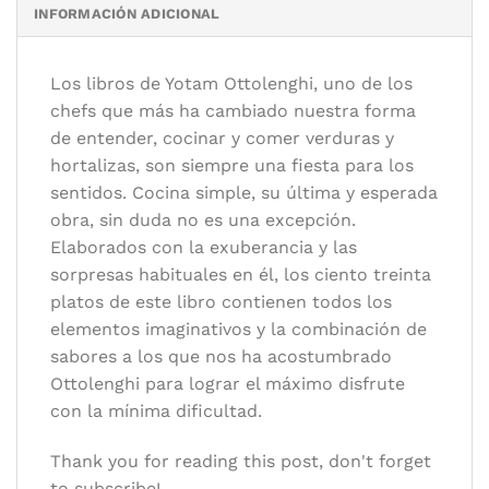
Categorías:
Cocina de autor
,
Cocina hogareña
,
Cocinas del mundo
INFORMACIÓN ADICIONAL
Autor/es:
Ottolenghi, Yotam
Los libros de Yotam Ottolenghi, uno de los
Formato:
21 x 28 cm.
chefs que más ha cambiado nuestra forma
Idioma:
Español
de entender, cocinar y comer verduras y
hortalizas, son siempre una fiesta para los
sentidos. Cocina simple, su última y esperada
obra, sin duda no es una excepción.
Elaborados con la exuberancia y las
sorpresas habituales en él, los ciento treinta
platos de este libro contienen todos los
elementos imaginativos y la combinación de
sabores a los que nos ha acostumbrado
Ottolenghi para lograr el máximo disfrute
con la mínima dificultad.
Thank you for reading this post, don't forget
to subscribe!