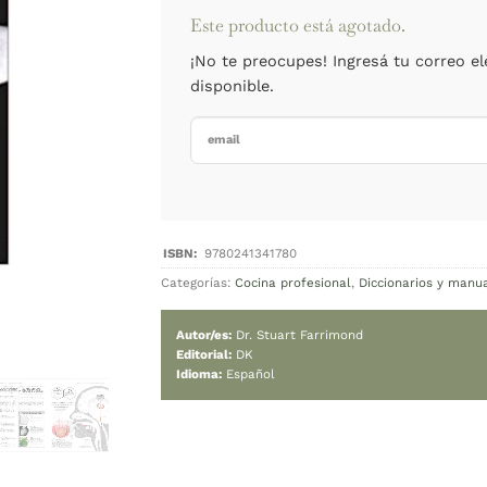
Cambiar moned
Agotado
Este product
¡No te preoc
disponible.
Categorías:
Cocina p