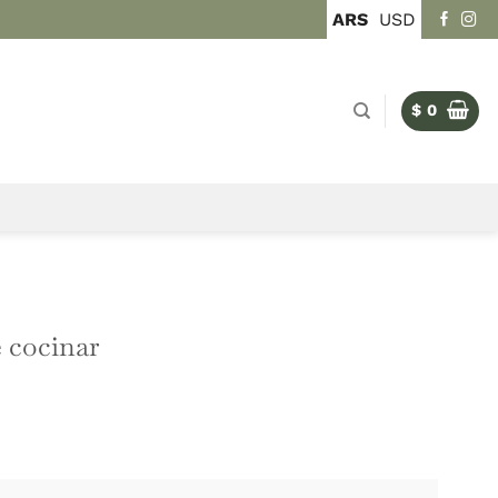
ARS
USD
$
0
RIOS Y MANUALES TÉCNICOS
a – La ciencia de cocinar