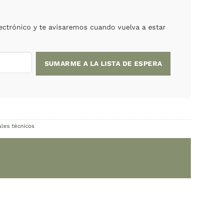
a:
ARS
o está agotado.
upes! Ingresá tu correo electrónico y te avisaremo
rofesional
,
Diccionarios y manuales técnicos