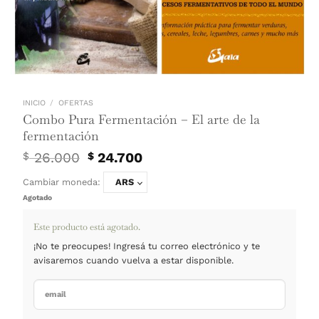
INICIO
/
OFERTAS
Combo Pura Fermentación – El arte de l
fermentación
El
El
26.000
24.700
$
$
precio
precio
original
actual
Cambiar moneda:
ARS