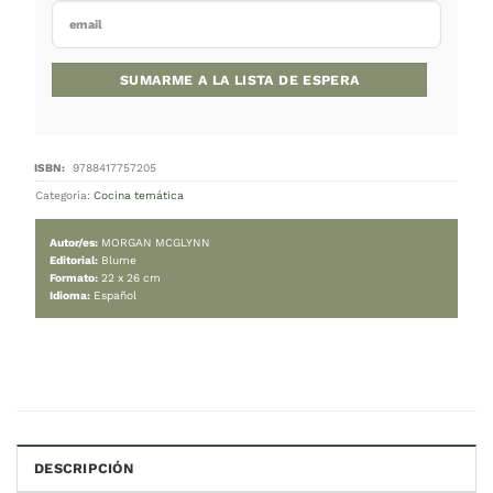
39.500
$
Cambiar moneda:
ARS
Agotado
Este producto está agotado.
¡No te preocupes! Ingresá tu correo electrónico y 
avisaremos cuando vuelva a estar disponible.
DESCRIPCIÓN
Categoría:
Cocina temática