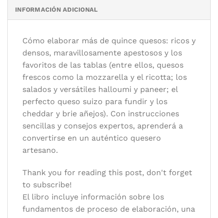
INFORMACIÓN ADICIONAL
Autor/es:
MORGAN MCGLYNN
Editorial:
Blume
Cómo elaborar más de quince quesos: ricos y
Formato:
22 x 26 cm
densos, maravillosamente apestosos y los
Idioma:
Español
favoritos de las tablas (entre ellos, quesos
frescos como la mozzarella y el ricotta; los
salados y versátiles halloumi y paneer; el
perfecto queso suizo para fundir y los
cheddar y brie añejos). Con instrucciones
sencillas y consejos expertos, aprenderá a
convertirse en un auténtico quesero
artesano.
Thank you for reading this post, don't forget
to subscribe!
El libro incluye información sobre los
fundamentos de proceso de elaboración, una