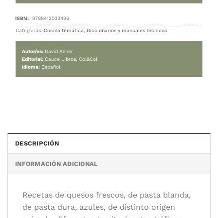
El arte de hacer queso
89.000
$
Cambiar moneda:
ARS
Hay stock
El arte de hacer queso cantidad
AGREGAR AL CARRITO
DESCRIPCIÓN
Categorías:
Cocina temática
,
Diccionarios y manuales técnicos
INFORMACIÓN ADICIONAL
Autor/es:
David Asher
Editorial:
Cauce Libros, Col&Col
Idioma:
Español
Recetas de quesos frescos, de pasta blanda,
de pasta dura, azules, de distinto origen