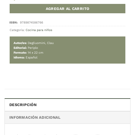
INICIO
/
COCINA PARA NIÑOS
El membrillo
19.000
$
Cambiar moneda:
ARS
Hay stock
AGREGAR AL CARRITO
DESCRIPCIÓN
Categoría:
Cocina para niños
INFORMACIÓN ADICIONAL
Autor/es:
Degliuomini, Clau
Editorial:
Periplo
Formato:
14 x 22 cm