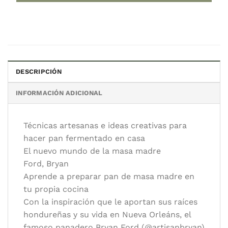
AGREGAR AL CARRITO
Categorías:
Diccionarios y manuales técnicos
,
Panadería
DESCRIPCIÓN
Autor/es:
Ford, Bryan
INFORMACIÓN ADICIONAL
Editorial:
Grupal, Neo Person
Idioma:
Español
Técnicas artesanas e ideas creativas para
hacer pan fermentado en casa
El nuevo mundo de la masa madre
Ford, Bryan
Aprende a preparar pan de masa madre en
tu propia cocina
Con la inspiración que le aportan sus raíces
hondureñas y su vida en Nueva Orleáns, el
famoso panadero Bryan Ford (@artisanbryan)