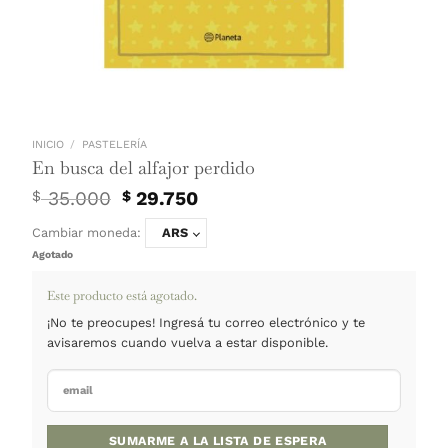
INICIO
/
PASTELERÍA
En busca del alfajor perdido
El
El
35.000
29.750
$
$
precio
precio
original
actual
Cambiar moneda:
ARS
era:
es:
Agotado