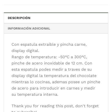
DESCRIPCIÓN
INFORMACIÓN ADICIONAL
Categorías:
Accesorios
,
OFERTAS
Con espatula extraíble y pincha carne,
display digital.
Rango de temperatura: -50°C a 300°C,
Autor/es:
Silcook
pinche de acero inoxidable de 12 cm. Con
esta espatula podes medir a traves de su
display digital la temperatura del chocolate
mientras lo cocinas, ademas posee un pinche
de acero para introducir en carnes y medir
su temperatura interna.
Thank you for reading this post, don't forget