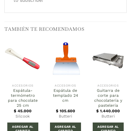
to subscribe!
TAMBIÉN TE RECOMENDAMOS
ACCESORIOS
ACCESORIOS
ACCESORIOS
Espátula-
Espátula de
Guitarra de
termómetro
templado 24
corte para
para chocolate
cm
chocolatería y
25 cm
pastelería
$
45.000
$
105.600
$
1.440.000
Silcook
Butteri
Butteri
AGREGAR AL
AGREGAR AL
AGREGAR AL
CARRITO
CARRITO
CARRITO