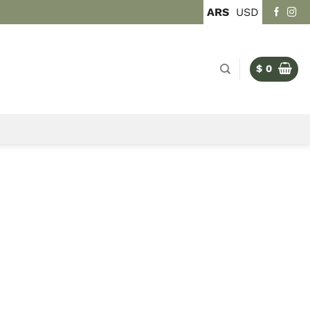
ARS
USD
$
0
ÍA
Ramón Morató