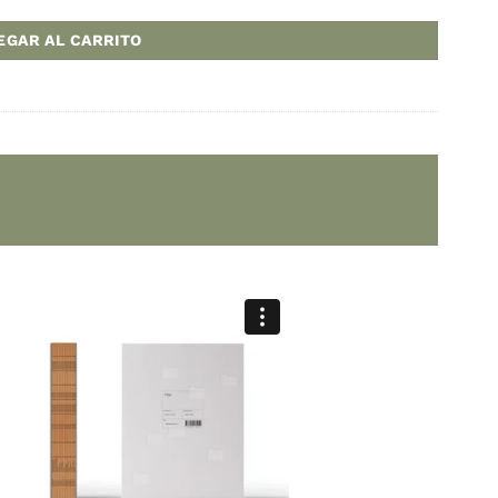
a:
ARS
orató cantidad
AGREGAR AL CARRITO
rofesional
,
Pastelería
 Ramón
 Vilbo
Inglés