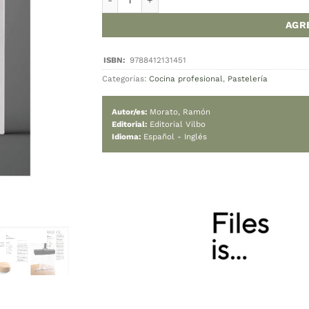
Cambiar moned
Hay stock
FILES de Ramón M
Categorías:
Cocina p
Autor/es:
Morato,
Editorial:
Editorial
Idioma:
Español - 