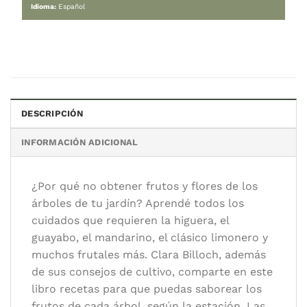
AGREGAR AL CARRITO
Categorías:
Cocina temática
,
Varios
Etiquetas:
billoch
,
huertas
DESCRIPCIÓN
Autor/es:
Billoch, Clara
INFORMACIÓN ADICIONAL
Editorial:
Catapulta editores
Idioma:
Español
¿Por qué no obtener frutos y flores de los
árboles de tu jardín? Aprendé todos los
cuidados que requieren la higuera, el
guayabo, el mandarino, el clásico limonero y
muchos frutales más. Clara Billoch, además
de sus consejos de cultivo, comparte en este
libro recetas para que puedas saborear los
frutos de cada árbol, según la estación. Las