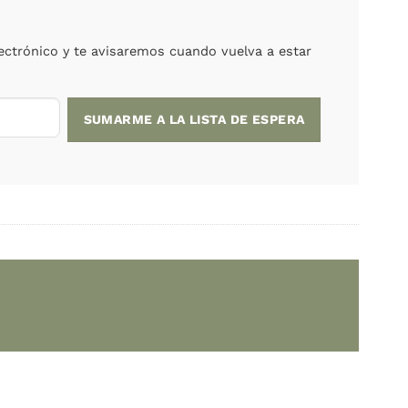
a:
ARS
o está agotado.
upes! Ingresá tu correo electrónico y te avisaremo
el mundo