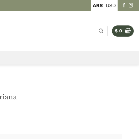
ARS
USD
$
0
DEL MUNDO
tronomía Vegetariana