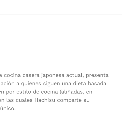
Nancy Singleton
 3
a cocina casera japonesa actual, presenta
nación a quienes siguen una dieta basada
n por estilo de cocina (aliñadas, en
o con las cuales Hachisu comparte su
 único.