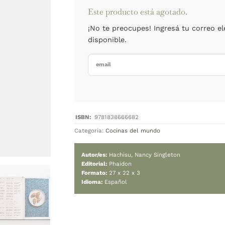
Cambiar moned
Agotado
Este product
¡No te preoc
disponible.
Categoría:
Cocinas d