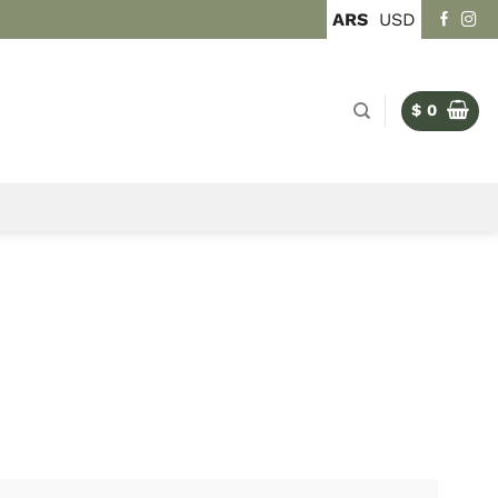
ARS
USD
$
0
E AUTOR