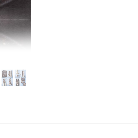
Etiqueta:
judia
Autor/es:
Ottolengh
Editorial:
Salaman
Idioma:
Español