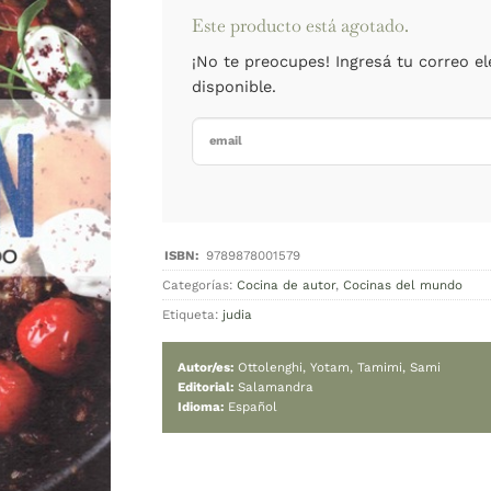
Cambiar moned
Agotado
Este product
¡No te preoc
disponible.
Categorías:
Cocina d