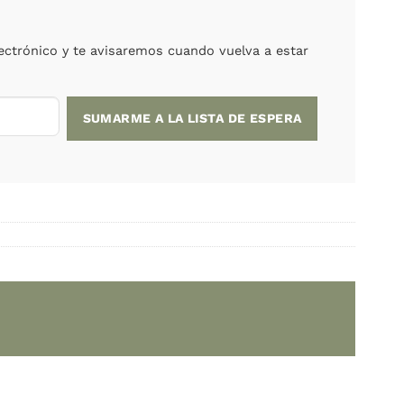
a:
ARS
o está agotado.
upes! Ingresá tu correo electrónico y te avisaremo
e autor
,
Cocinas del mundo