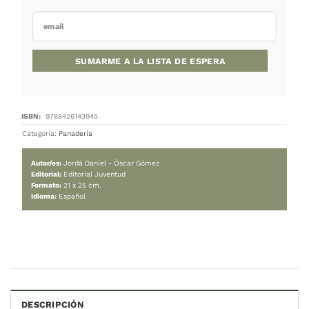
1.940
$
Cambiar moneda:
ARS
Agotado
Este producto está agotado.
¡No te preocupes! Ingresá tu correo electrónico y 
avisaremos cuando vuelva a estar disponible.
DESCRIPCIÓN