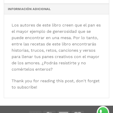
Categoría:
Panadería
INFORMACIÓN ADICIONAL
Autor/es:
Jordá Daniel - Òscar Gómez
Editorial:
Editorial Juventud
Los autores de este libro creen que el pan es
Formato:
21 x 25 cm.
el mayor ejemplo de generosidad que se
Idioma:
Español
puede encontrar en una mesa. Por lo tanto,
entre las recetas de este libro encontrarás
historias, trucos, retos, canciones y versos
para llenar tus panes creativos con el mayor
de los amores. ¿Podrás resistirte y no
comértelos enteros?
Thank you for reading this post, don't forget
to subscribe!