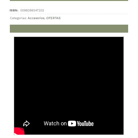
Microplane Ultimate Citrus Tool
79.000
$
Cambiar moneda:
ARS
Hay stock
Microplane Ultimate Citrus Tool cantidad
AGREGAR AL CARRITO
Categorías:
Accesorios
,
OFERTAS