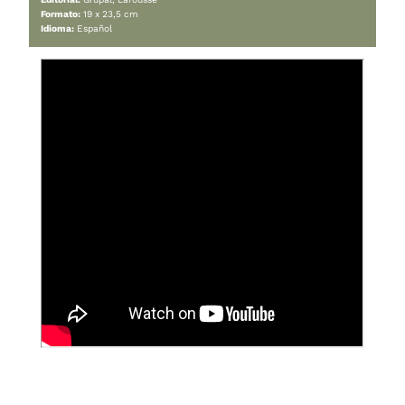
Pan Casero
Cambiar moneda:
ARS
Categorías:
Cocina de autor
,
Cocina profesional
,
Panadería
Etiqueta:
pan
Autor/es:
Yarza, Ibán
Editorial:
Grupal, Larousse
Formato:
19 x 23,5 cm
Idioma:
Español