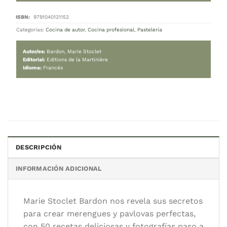
Pavlovas & Meringues
89.000
$
Cambiar moneda:
ARS
Hay stock
Pavlovas & Meringues cantidad
AGREGAR AL CARRITO
DESCRIPCIÓN
Categorías:
Cocina de autor
,
Cocina profesional
,
Pastelería
INFORMACIÓN ADICIONAL
Autor/es:
Bardon, Marie Stoclet
Editorial:
Editions de la Martinière
Idioma:
Francés
Marie Stoclet Bardon nos revela sus secretos
para crear merengues y pavlovas perfectas,
con 50 recetas deliciosas y fotografías paso a