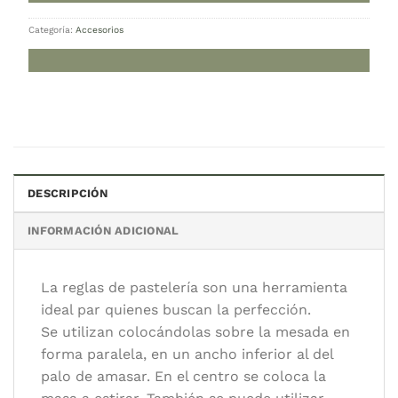
Regla niveladora de pastelería 15 mm
30.000
$
Cambiar moneda:
ARS
Hay stock
Regla niveladora de pastelería 15 mm cantidad
AGREGAR AL CARRITO
DESCRIPCIÓN
INFORMACIÓN ADICIONAL
Categoría:
Accesorios
La reglas de pastelería son una herramienta
ideal par quienes buscan la perfección.
Se utilizan colocándolas sobre la mesada en
forma paralela, en un ancho inferior al del
palo de amasar. En el centro se coloca la