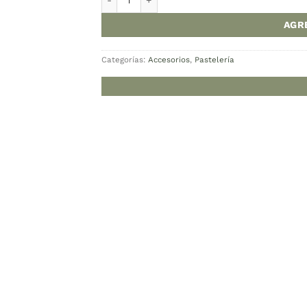
Cambiar moned
Hay stock
Regla niveladora 
Categorías:
Accesori