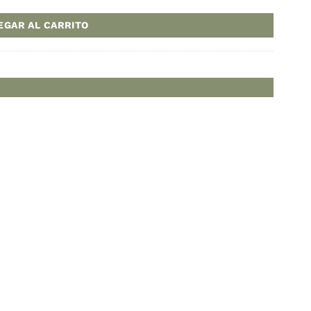
a:
ARS
de pastelería 20 mm cantidad
AGREGAR AL CARRITO
os
,
Pastelería