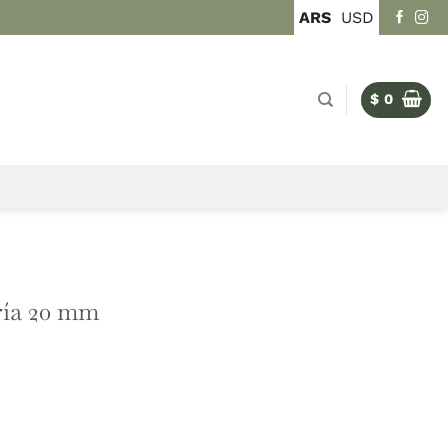
ARS
USD
$
0
ÍA
ladora de pastelería 20 mm