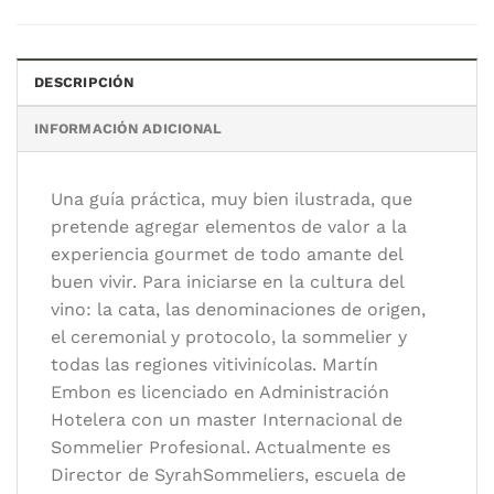
AGREGAR AL CARRITO
DESCRIPCIÓN
Categoría:
Vinos y otras bebidas
INFORMACIÓN ADICIONAL
Etiqueta:
vino
Autor/es:
Embon, Mart
Una guía práctica, muy bien ilustrada, que
Editorial:
Editorial Albatros
pretende agregar elementos de valor a la
Formato:
14,5 x 22 cm.
experiencia gourmet de todo amante del
Idioma:
Español
buen vivir. Para iniciarse en la cultura del
vino: la cata, las denominaciones de origen,
el ceremonial y protocolo, la sommelier y
todas las regiones vitivinícolas. Martín
Embon es licenciado en Administración
Hotelera con un master Internacional de
Sommelier Profesional. Actualmente es
Director de SyrahSommeliers, escuela de