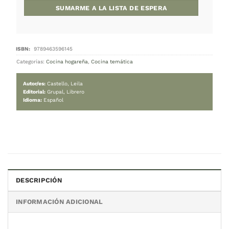
Agotado
Este producto está agotado.
¡No te preocupes! Ingresá tu correo electrónico y 
avisaremos cuando vuelva a estar disponible.
DESCRIPCIÓN
Categorías:
Cocina hogareña
,
Cocina temática
INFORMACIÓN ADICIONAL
Autor/es:
Castello, Leila