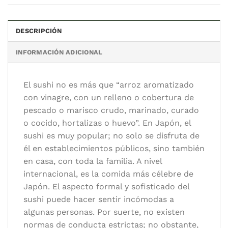
DESCRIPCIÓN
INFORMACIÓN ADICIONAL
Categorías:
Cocina profesional
,
Cocina temática
,
Cocinas del mu
El sushi no es más que “arroz aromatizado
Autor/es:
Barber, Kimiko, Takemura, Hiroki
con vinagre, con un relleno o cobertura de
Editorial:
Blume
pescado o marisco crudo, marinado, curado
Idioma:
Español
o cocido, hortalizas o huevo”. En Japón, el
sushi es muy popular; no solo se disfruta de
él en establecimientos públicos, sino también
en casa, con toda la familia. A nivel
internacional, es la comida más célebre de
Japón. El aspecto formal y sofisticado del
sushi puede hacer sentir incómodas a
algunas personas. Por suerte, no existen
normas de conducta estrictas; no obstante,