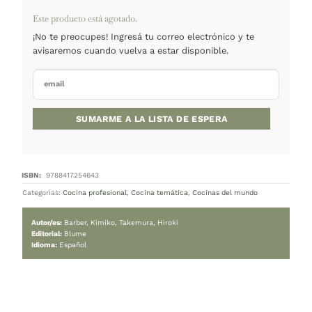
INICIO
/
COCINA TEMÁTICA
Sushi – Técnica y sabor – T. Dura
30.500
$
Cambiar moneda:
ARS
Agotado
Este producto está agotado.
¡No te preocupes! Ingresá tu correo electrónico y 
avisaremos cuando vuelva a estar disponible.