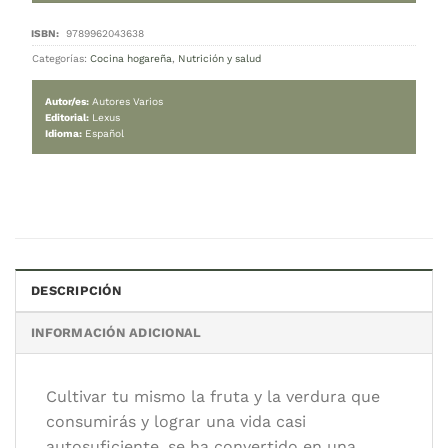
Conservas caseras
28.900
$
Cambiar moneda:
ARS
Hay stock
Conservas caseras cantidad
AGREGAR AL CARRITO
DESCRIPCIÓN
Categorías:
Cocina hogareña
,
Nutrición y salud
INFORMACIÓN ADICIONAL
Autor/es:
Autores Varios
Editorial:
Lexus
Idioma:
Español
Cultivar tu mismo la fruta y la verdura que
consumirás y lograr una vida casi
autosuficiente, se ha convertido en una