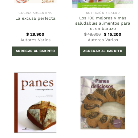
COCINA ARGENTINA
NUTRICIÓN Y SALUD
Los 100 mejores y más
La excusa perfecta
saludables alimentos para
el embarazo
El
El
$
29.900
$
19.000
$
15.200
precio
precio
Autores Varios
Autores Varios
original
actual
era:
es:
$ 19.000.
$ 15.200
AGREGAR AL CARRITO
AGREGAR AL CARRITO