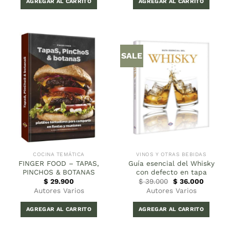
AGREGAR AL CARRITO
AGREGAR AL CARRITO
SALE
COCINA TEMÁTICA
VINOS Y OTRAS BEBIDAS
FINGER FOOD – TAPAS,
Guía esencial del Whisky
PINCHOS & BOTANAS
con defecto en tapa
El
El
$
29.900
$
39.000
$
36.000
precio
precio
Autores Varios
Autores Varios
original
actual
era:
es:
$ 39.000.
$ 36.00
AGREGAR AL CARRITO
AGREGAR AL CARRITO