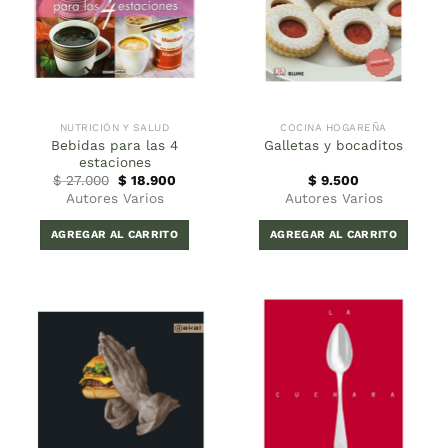
NUTRICIÓN Y SALUD
COCINA HOGAREÑA
Bebidas para las 4
Galletas y bocaditos
estaciones
El
El
$
27.000
$
18.900
$
9.500
precio
precio
Autores Varios
Autores Varios
original
actual
era:
es:
$ 27.000.
$ 18.900.
AGREGAR AL CARRITO
AGREGAR AL CARRITO