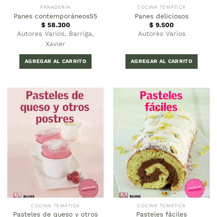
PANADERÍA
COCINA TEMÁTICA
Panes contemporáneos55
Panes deliciosos
$
58.300
$
9.500
Autores Varios, Barriga,
Autores Varios
Xavier
AGREGAR AL CARRITO
AGREGAR AL CARRITO
COCINA TEMÁTICA
COCINA TEMÁTICA
Pasteles de queso y otros
Pasteles fáciles