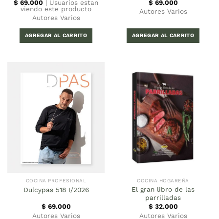
$
69.000
|
Usuarios estan
$
69.000
viendo este producto
Autores Varios
Autores Varios
AGREGAR AL CARRITO
AGREGAR AL CARRITO
COCINA PROFESIONAL
COCINA HOGAREÑA
El gran libro de las
Dulcypas 518 I/2026
parrilladas
$
69.000
$
32.000
Autores Varios
Autores Varios