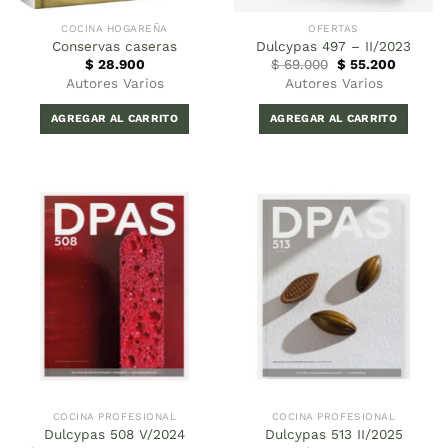
COCINA HOGAREÑA
OFERTAS
Conservas caseras
Dulcypas 497 – II/2023
El
El
$
28.900
$
69.000
$
55.200
precio
precio
Autores Varios
Autores Varios
original
actual
era:
es:
$ 69.000.
$ 55.20
AGREGAR AL CARRITO
AGREGAR AL CARRITO
COCINA PROFESIONAL
COCINA PROFESIONAL
Dulcypas 508 V/2024
Dulcypas 513 II/2025