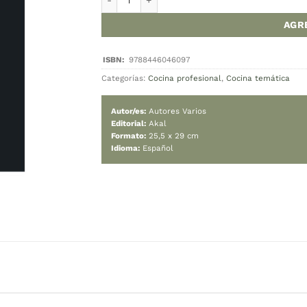
Cambiar moned
Hay stock
Hamburguesa nues
Categorías:
Cocina p
Autor/es:
Autores 
Editorial:
Akal
Formato:
25,5 x 2
Idioma:
Español