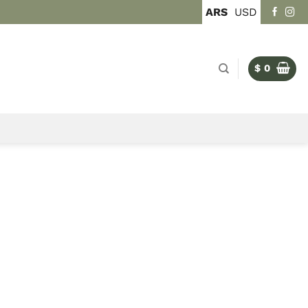
ARS
USD
$
0
EMÁTICA
sa nuestra