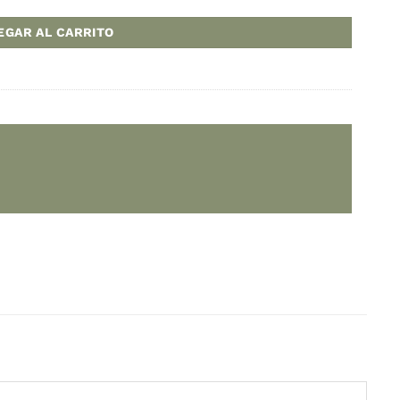
a:
ARS
tra cantidad
AGREGAR AL CARRITO
rofesional
,
Cocina temática
Varios
9 cm