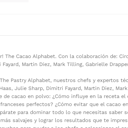
Autor/es:
Autores V
Editorial:
Editorial
Idioma:
Inglés
er! The Cacao Alphabet. Con la colaboración de: C
 Fayard, Martin Diez, Mark Tilling, Gabrielle Drappe
 The Pastry Alphabet, nuestros chefs y expertos té
aas, Julie Sharp, Dimitri Fayard, Martin Diez, Mar
e de cacao en polvo: ¿Cómo influye en la receta el
ranceses perfectos? ¿Cómo evitar que el cacao en 
párate para dominar todo lo que necesitas saber so
más salvajes y lograr los resultados que te impresi