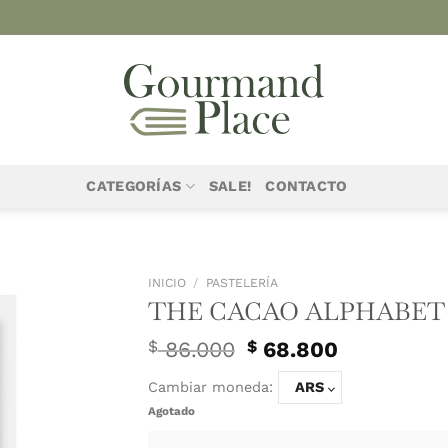
CATEGORÍAS
SALE!
CONTACTO
INICIO
/
PASTELER
THE CAC
El
$
86.000
$