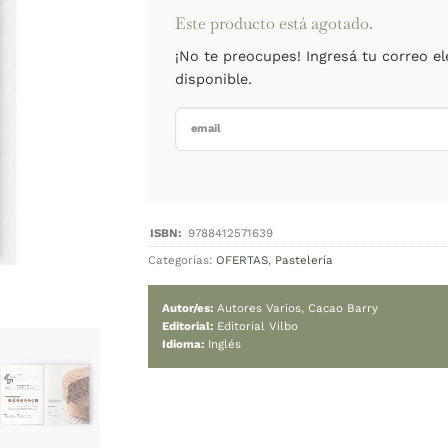
pr
or
Cambiar moned
er
Agotado
$
Este product
¡No te preoc
disponible.
Categorías:
OFERTAS