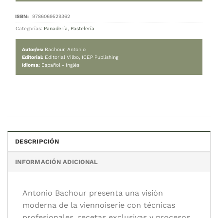
The New Era of Viennoiserie
259.000
$
Cambiar moneda:
ARS
Hay stock
The New Era of Viennoiserie cantidad
AGREGAR AL CARRITO
DESCRIPCIÓN
Categorías:
Panadería
,
Pastelería
INFORMACIÓN ADICIONAL
Autor/es:
Bachour, Antonio
Editorial:
Editorial Vilbo, ICEP Publishing
Idioma:
Español - Inglés
Antonio Bachour presenta una visión
moderna de la viennoiserie con técnicas
profesionales, recetas exclusivas y procesos