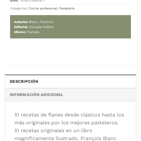
Flan – 51 recettes de grand.e.s chef.fe.s
95.000
$
Cambiar moneda:
ARS
Solo quedan 1 disponibles
AGREGAR AL CARRITO
Categorías:
Cocina profesional
,
Pastelería
DESCRIPCIÓN
INFORMACIÓN ADICIONAL
Autor/es:
Blanc, Francois
Editorial:
Ducasse Edition
Idioma:
Francés
51 recetas de flanes desde clásicos hasta los
más originales por los mejores pasteleros.
51 recetas originales en un libro
magníficamente ilustrado, François Blanc